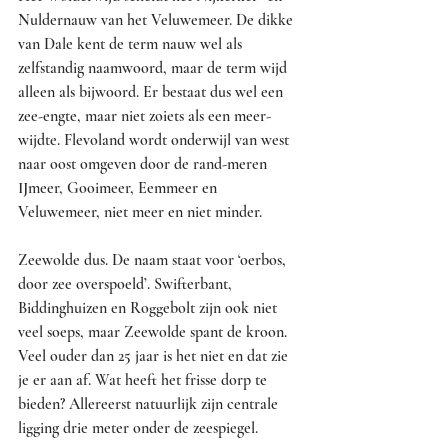
Nuldernauw van het Veluwemeer. De dikke 
van Dale kent de term nauw wel als 
zelfstandig naamwoord, maar de term wijd 
alleen als bijwoord. Er bestaat dus wel een 
zee-engte, maar niet zoiets als een meer-
wijdte. Flevoland wordt onderwijl van west 
naar oost omgeven door de rand-meren 
IJmeer, Gooimeer, Eemmeer en 
Veluwemeer, niet meer en niet minder.
Zeewolde dus. De naam staat voor ‘oerbos, 
door zee overspoeld’. Swifterbant, 
Biddinghuizen en Roggebolt zijn ook niet 
veel soeps, maar Zeewolde spant de kroon. 
Veel ouder dan 25 jaar is het niet en dat zie 
je er aan af. Wat heeft het frisse dorp te 
bieden? Allereerst natuurlijk zijn centrale 
ligging drie meter onder de zeespiegel.