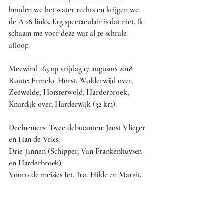
houden we het water rechts en krijgen we 
de A 28 links. Erg spectaculair is dat niet. Ik 
schaam me voor deze wat al te schrale 
afloop.
Meewind 163 op vrijdag 17 augustus 2018
Route: Ermelo, Horst, Wolderwijd over, 
Zeewolde, Horsterwold, Harderbroek, 
Knardijk over, Harderwijk (32 km).
Deelnemers: Twee debutanten: Joost Vlieger 
en Han de Vries.
Drie Jannen (Schipper, Van Frankenhuysen 
en Harderbroek).
Voorts de meisjes Jet, Ina, Hilde en Margit.
Dan nog: één Matti.
Maakt samen: tien Meewinders. Niet slecht 