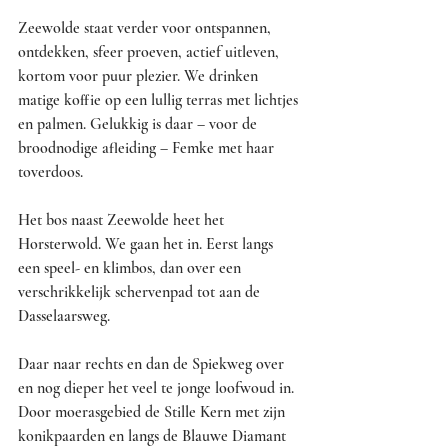
Zeewolde staat verder voor ontspannen, 
ontdekken, sfeer proeven, actief uitleven, 
kortom voor puur plezier. We drinken 
matige koffie op een lullig terras met lichtjes 
en palmen. Gelukkig is daar – voor de 
broodnodige afleiding – Femke met haar 
toverdoos.
Het bos naast Zeewolde heet het 
Horsterwold. We gaan het in. Eerst langs 
een speel- en klimbos, dan over een 
verschrikkelijk schervenpad tot aan de 
Dasselaarsweg.
Daar naar rechts en dan de Spiekweg over 
en nog dieper het veel te jonge loofwoud in. 
Door moerasgebied de Stille Kern met zijn 
konikpaarden en langs de Blauwe Diamant 