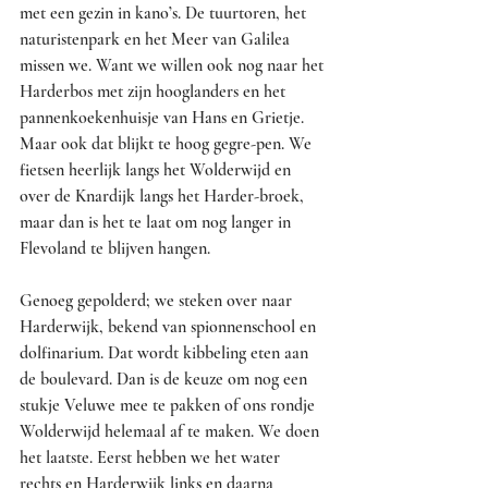
met een gezin in kano’s. De tuurtoren, het 
naturistenpark en het Meer van Galilea 
missen we. Want we willen ook nog naar het 
Harderbos met zijn hooglanders en het 
pannenkoekenhuisje van Hans en Grietje. 
Maar ook dat blijkt te hoog gegre-pen. We 
fietsen heerlijk langs het Wolderwijd en 
over de Knardijk langs het Harder-broek, 
maar dan is het te laat om nog langer in 
Flevoland te blijven hangen.
Genoeg gepolderd; we steken over naar 
Harderwijk, bekend van spionnenschool en 
dolfinarium. Dat wordt kibbeling eten aan 
de boulevard. Dan is de keuze om nog een 
stukje Veluwe mee te pakken of ons rondje 
Wolderwijd helemaal af te maken. We doen 
het laatste. Eerst hebben we het water 
rechts en Harderwijk links en daarna 