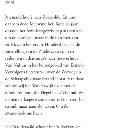
2018)
Niemand hoeft naar Zeewolde. En juist 
daarom deed Meewind het. Bijna 20 jaar 
draaide het femofietsgezelschap als een kat 
om de hete brij, maar in de nazomer van 
2018 kwam het ervan. Honderd jaar na de 
vaststelling van de Zuiderzeewet. Eerst 
reden wij in drie auto’s naar fietsverhuur 
Van Nijhuis in het buitengebied van Ermelo. 
Vervolgens fietsten wij over de Zeeweg en 
de Schaapsdijk naar Strand Horst. Van daar 
voeren wij het Wolderwijd over met de 
scholierenboot, die Flegel heet. Vreemd. We 
nemen de langere zomerroute. Niet naar het 
strand, maar naar de haven. Om de 
zwanenkolonie heen.
Het Wolderwijd scheidt het Nijkerker- en 