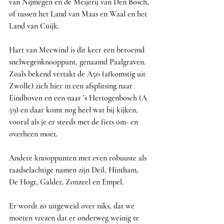
van Nijmegen en de Meijerij van Den Bosch, 
of tussen het Land van Maas en Waal en het 
Land van Cuijk.
Hart van Meewind is dit keer een beroemd 
snelwegenknooppunt, genaamd Paalgraven. 
Zoals bekend vertakt de A50 (afkomstig uit 
Zwolle) zich hier in een afsplitsing naar 
Eindhoven en een naar ’s Hertogenbosch (A 
59) en daar komt nog heel wat bij kijken, 
vooral als je er steeds met de fiets om- en 
overheen moet.
Andere knooppunten met even robuuste als 
raadselachtige namen zijn Deil, Hintham, 
De Hogt, Galder, Zonzeel en Empel.
Er wordt zo uitgeweid over niks, dat we 
moeten vrezen dat er onderweg weinig te 