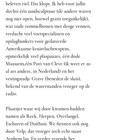
beleven viel. Dat klopt. Ik heb voor jullie 
slechts één zandsculptuur (de andere waren 
nog niet open, hoewel gratis toegankelijk), 
wat oude rommelbossen met droge vennen, 
verdacht veel voetspecialisten en 
opslagbunkers voor gedateerde 
Amerikaanse kruisvluchtwapens, 
opmerkelijk veel plaspauzes, één dode 
Maasarm,één Port van Cleve (ik weet er zo 
al zes andere, in Nederland) en het 
vestingstadje Grave (beneden de sluis), 
bekend van de waterstanden vroeger op de 
radio.
Plaatsjes waar wij door kwamen hadden 
namen als Reek, Herpen, Overlangel, 
Escharen of Duifhuis. We fietsten ook nog 
door Velp, dat vroeger toch echt naast 
Arnhem lag. En verder regende het 