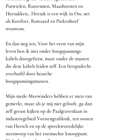
Putwielen, Rusvennen, Maashorsten en 
Horzakken,. Horzak is een wijk in Oss, net 
als Kortfort, Ruwaard en Piekenhoef 
trouwens.
En dan nog iets. Voor het eerst van mijn 
leven ben ik niet onder hoogspannings-
kabels doorgefietst, maar onder de masten 
die deze kabels leiden zelf. Een fietspadecht 
overhuifd door heusche 
hoogspanningsmasten.
Mijn mede-Meewinders hebben er niets van 
gemerkt, maar als je mij niet gelooft, ga dan 
zelf gerust kijken op de Paalgravenlaan in 
industriegebied Vorstengrafdonk, ten oosten 
van Heesch en op de spreekwoordelijke 
steenworp van het roemuchte knooppunt. 