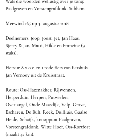
Wals die woorden wellustig over je tong: 
Paalgraven en Vorstengrafdonk. Subliem.
Meewind 165 op 31 augustus 2018
Deelnemers: Joop, Joost, Jet, Jan Haas, 
Sjerry & Jan, Matti, Hilde en Francine (9 
stuks).
Fietsen: 8 x o.v. en 1 rode fiets van fietshuis 
Jan Vernooy uit de Kruisstraat.
Route: Oss-Hazenakker, Rijsvennen, 
Herperduin, Herpen, Putwielen, 
Overlangel, Oude Maasdijk, Velp, Grave, 
Escharen, De Bult, Reek, Duifhuis, Gaalse 
Heide, Schaijk, knooppunt Paalgraven, 
Vorstengrafdonk, Witte Hoef, Oss-Kortfort 
(maakt 42 km).