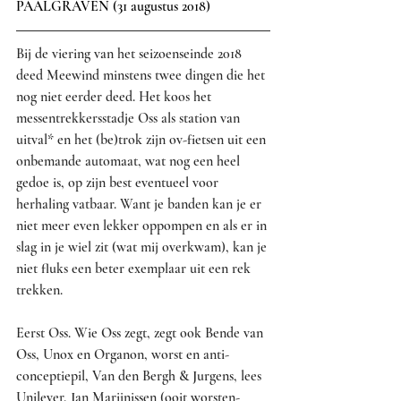
PAALGRAVEN (31 augustus 2018)
Bij de viering van het seizoenseinde 2018 
deed Meewind minstens twee dingen die het 
nog niet eerder deed. Het koos het 
messentrekkersstadje Oss als station van 
uitval* en het (be)trok zijn ov-fietsen uit een 
onbemande automaat, wat nog een heel 
gedoe is, op zijn best eventueel voor 
herhaling vatbaar. Want je banden kan je er 
niet meer even lekker oppompen en als er in 
slag in je wiel zit (wat mij overkwam), kan je 
niet fluks een beter exemplaar uit een rek 
trekken.
Eerst Oss. Wie Oss zegt, zegt ook Bende van 
Oss, Unox en Organon, worst en anti-
conceptiepil, Van den Bergh & Jurgens, lees 
Unilever, Jan Marijnissen (ooit worsten-