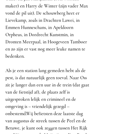
maker) en Harry de Winter (zijn vader Max 
vond de pil uit). De schouwberg heet er 
Lievekamp, zoals in Drachten Lawei, in 
Emmen Hunneschans, in Apeldoorn 
Orpheus, in Dordrecht Kunstmin, in 
Dronten Meerpaal, in Hoogeveen Tamboer 
en zo zijn er vast nog meer leuke namen te 
bedenken.
Als je een station lang gemeden hebt als de 
pest, is dat natuurlijk geen toeval. Naar Oss 
zit je langer dan een uur in de trein (dat gaat 
van de fietstijd af), de plaats zelf is 
uitgesproken lelijk en crimineel en de 
omgeving is – vriendelijk gezegd – 
onbestemd.Wij befietsten deze laatste dag 
van augustus de streek tussen de Peel en de 
Betuwe, je kunt ook zeggen tussen Het Rijk 