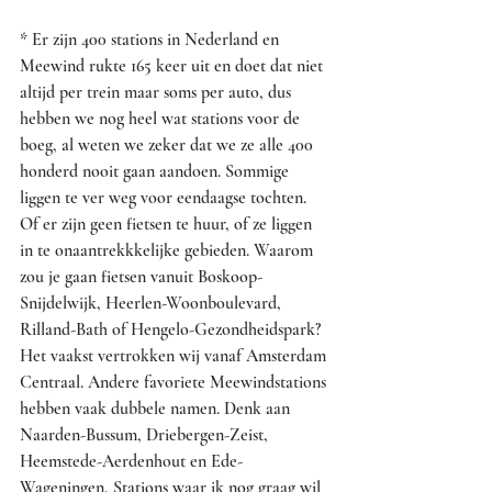
* Er zijn 400 stations in Nederland en 
Meewind rukte 165 keer uit en doet dat niet 
altijd per trein maar soms per auto, dus 
hebben we nog heel wat stations voor de 
boeg, al weten we zeker dat we ze alle 400 
honderd nooit gaan aandoen. Sommige 
liggen te ver weg voor eendaagse tochten. 
Of er zijn geen fietsen te huur, of ze liggen 
in te onaantrekkkelijke gebieden. Waarom 
zou je gaan fietsen vanuit Boskoop-
Snijdelwijk, Heerlen-Woonboulevard, 
Rilland-Bath of Hengelo-Gezondheidspark? 
Het vaakst vertrokken wij vanaf Amsterdam 
Centraal. Andere favoriete Meewindstations 
hebben vaak dubbele namen. Denk aan 
Naarden-Bussum, Driebergen-Zeist, 
Heemstede-Aerdenhout en Ede-
Wageningen, Stations waar ik nog graag wil 