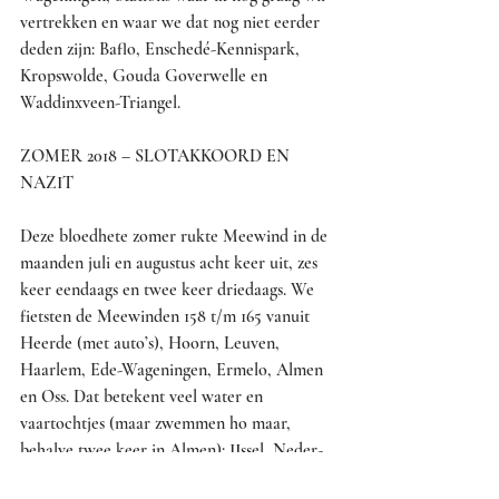
vertrekken en waar we dat nog niet eerder 
deden zijn: Baflo, Enschedé-Kennispark, 
Kropswolde, Gouda Goverwelle en 
Waddinxveen-Triangel.
ZOMER 2018 – SLOTAKKOORD EN 
NAZIT
Deze bloedhete zomer rukte Meewind in de 
maanden juli en augustus acht keer uit, zes 
keer eendaags en twee keer driedaags. We 
fietsten de Meewinden 158 t/m 165 vanuit 
Heerde (met auto’s), Hoorn, Leuven, 
Haarlem, Ede-Wageningen, Ermelo, Almen 
en Oss. Dat betekent veel water en 
vaartochtjes (maar zwemmen ho maar, 
behalve twee keer in Almen): IJssel, Neder-
Rijn, Maas, Noordzee, Markermeer, Berkel 