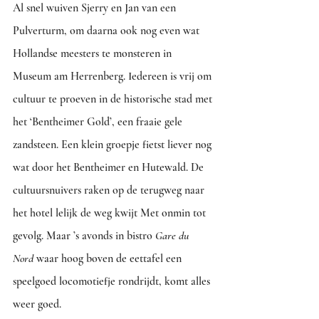
Al snel wuiven Sjerry en Jan van een 
Pulverturm, om daarna ook nog even wat 
Hollandse meesters te monsteren in 
Museum am Herrenberg. Iedereen is vrij om 
cultuur te proeven in de historische stad met 
het ‘Bentheimer Gold’, een fraaie gele 
zandsteen. Een klein groepje fietst liever nog 
wat door het Bentheimer en Hutewald. De 
cultuursnuivers raken op de terugweg naar 
het hotel lelijk de weg kwijt Met onmin tot 
gevolg. Maar ’s avonds in bistro 
Gare du 
Nord
 waar hoog boven de eettafel een 
speelgoed locomotiefje rondrijdt, komt alles 
weer goed.