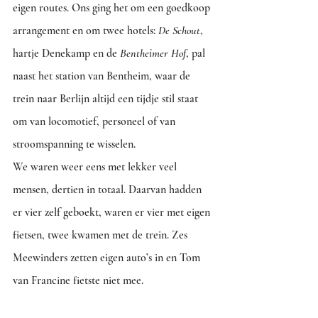
eigen routes. Ons ging het om een goedkoop 
arrangement en om twee hotels: 
De Schout
, 
hartje Denekamp en de 
Bentheimer Hof
, pal 
naast het station van Bentheim, waar de 
trein naar Berlijn altijd een tijdje stil staat 
om van locomotief, personeel of van 
stroomspanning te wisselen. 
We waren weer eens met lekker veel 
mensen, dertien in totaal. Daarvan hadden 
er vier zelf geboekt, waren er vier met eigen 
fietsen, twee kwamen met de trein. Zes 
Meewinders zetten eigen auto’s in en Tom 
van Francine fietste niet mee.