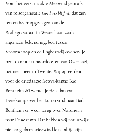
Voor het eerst maakte Meewind gebruik 
van reisorganisatie 
Goed verblijf.nl
, dat zijn 
tenten heeft opgeslagen aan de 
Wollegrasstraat in Westerhaar, zoals 
algemeen bekend ingebed tussen 
Vroomshoop en de Engbertsdijksvenen. Je 
bent dan in het noordoosten van Overijssel, 
net niet meer in Twente. Wij opteerden 
voor de driedaagse fietsva-kantie Bad 
Bentheim &Twente. Je fiets dan van 
Denekamp over het Lutterzand naar Bad 
Bentheim en weer terug over Nordhorn 
naar Denekamp. Dat hebben wij natuur-lijk 
niet zo gedaan. Meewind kiest altijd zijn 