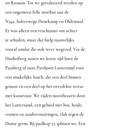
en Rossum. Tot we getrakteerd werden op 
een ongemeen felle stortbui aan de
N342, halverwege Denekamp en Oldenzaal. 
Er was alleen een vrachtauto om achter 
te schuilen, maar dat hielp nauwelijks, 
vooral omdat die ook weer wegreed. Via de 
Hanhofweg suizen we korte tijd later de 
Paasberg af naar Paviljoen Lutterzand voor 
een smakelijke lunch, die een deel binnen 
genoot en een deel op het overdekte terras 
met kunstvuur. We rijden noordwaarts door 
het Lutterzand, een gebied met bos, heide, 
vennen en zandverstuivingen, vlak tegen de 
Duitse grens. Bij paalkop 55 splitsen we. Een 