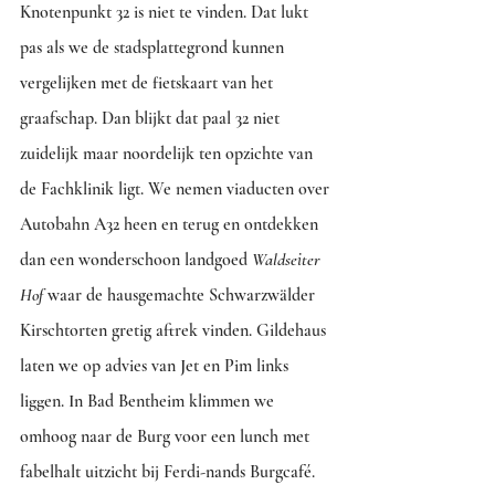
Knotenpunkt 32 is niet te vinden. Dat lukt 
pas als we de stadsplattegrond kunnen 
vergelijken met de fietskaart van het 
graafschap. Dan blijkt dat paal 32 niet 
zuidelijk maar noordelijk ten opzichte van 
de Fachklinik ligt. We nemen viaducten over 
Autobahn A32 heen en terug en ontdekken 
dan een wonderschoon landgoed 
Waldseiter 
Hof 
waar de hausgemachte Schwarzwälder 
Kirschtorten gretig aftrek vinden. Gildehaus 
laten we op advies van Jet en Pim links 
liggen. In Bad Bentheim klimmen we 
omhoog naar de Burg voor een lunch met 
fabelhalt uitzicht bij Ferdi-nands Burgcafé. 